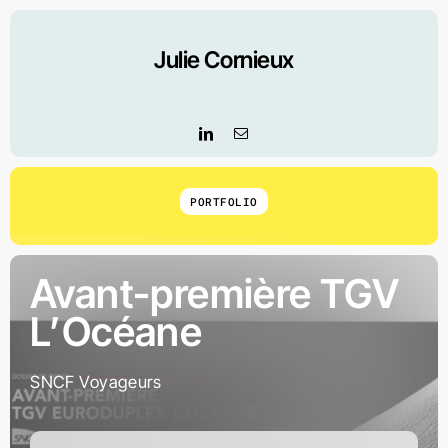
Skip
to
Julie Cornieux
content
PORTFOLIO
Avant-première TGV
L’Océane
SNCF Voyageurs