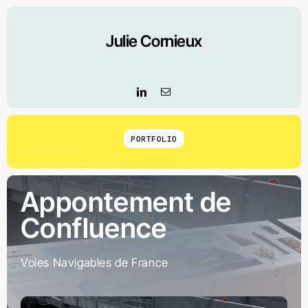
Skip
to
Julie Cornieux
content
PORTFOLIO
Appontement de
Confluence
Voies Navigables de France