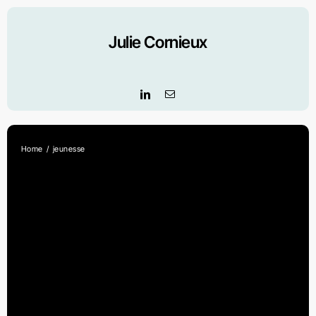
Skip
to
Julie Cornieux
content
Home
jeunesse